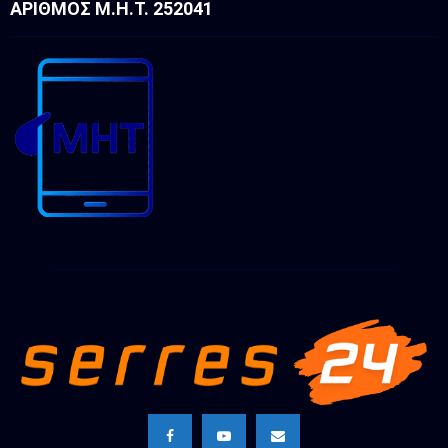
ΑΡΙΘΜΌΣ Μ.Η.Τ. 252041