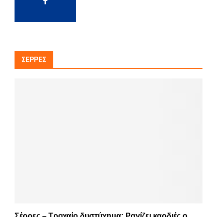
ΣΈΡΡΕΣ
Σέρρες – Τροχαίο δυστύχημα: Ραγίζει καρδιές ο