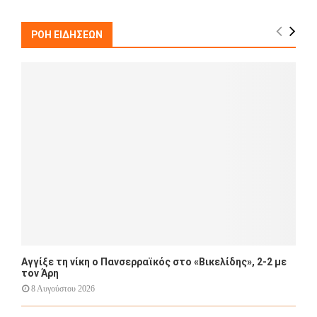
r
c
E
h
ΡΟΗ ΕΙΔΗΣΕΩΝ
f
A
o
r
R
:
C
H
Αγγίξε τη νίκη ο Πανσερραϊκός στο «Βικελίδης», 2-2 με
τον Άρη
8 Αυγούστου 2026