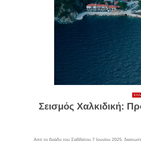
ΕΛΛ
Σεισμός Χαλκιδική: Π
Από το βράδυ του Σαββάτου 7 Ιουνίου 2025, διασωσ