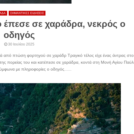
ΑΔΑ
ΣΗΜΑΝΤΙΚΕΣ ΕΙΔΗΣΕΙΣ
 έπεσε σε χαράδρα, νεκρός ο
οδηγός
30 Ιουλίου 2025
ά από πτώση φορτηγού σε χαράδρ Τραγικό τέλος είχε ένας άντρας στο
της πορείας του και κατέπεσε σε χαράδρα, κοντά στη Μονή Αγίου Παύλ
ύμφωνα με πληροφορίες ο οδηγός......