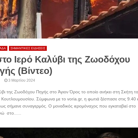
ΑΔΑ
ΣΗΜΑΝΤΙΚΕΣ ΕΙΔΗΣΕΙΣ
στο Ιερό Καλύβι της Ζωοδόχου
γής (Βίντεο)
3 Μαρτίου 2024
λύβι της Ζωοδόχου Πηγής στο Άγιον Όρος το οποίο ανήκει στη Σκήτη τ
 Κουτλουμουσίου. Σύμφωνα με το voria.gr, η φωτιά ξέσπασε στις 9.40 
έσως σήμανε συναγερμός. Ο μοναδικός ιερομόναχος που εγκαταβιεί στο
ώ στο......