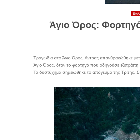
ΕΛΛ
Άγιο Όρος: Φορτηγό
Τραγωδία στο Άγιο Όρος. Άντρας απανθρακώθηκε μετ
Άγιο Όρος, όταν το φορτηγό που οδηγούσε εξετράπη 
Το δυστύχημα σημειώθηκε το απόγευμα της Τρίτης. Σ