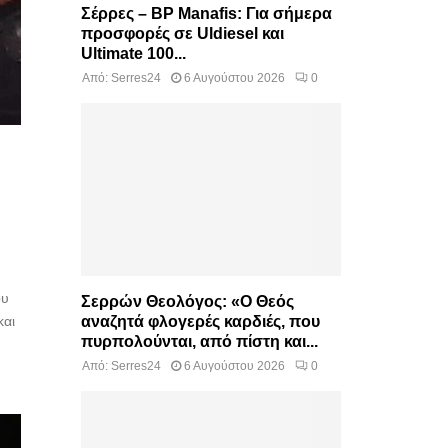
Σέρρες – BP Manafis: Για σήμερα
προσφορές σε Uldiesel και
Ultimate 100...
Από:
Serres24
6 Αυγούστου 2026
0
ου
Σερρών Θεολόγος: «Ο Θεός
και
αναζητά φλογερές καρδιές, που
πυρπολούνται, από πίστη και...
Από:
Serres24
6 Αυγούστου 2026
0