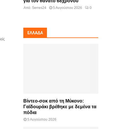
για τον θάνατο 68χρονου
Από:
Serres24
5 Αυγούστου 2026
0
ΕΛΛΆΔΑ
είς
Βίντεο-σοκ από τη Μύκονο:
Γαϊδουράκι βρέθηκε με δεμένα τα
πόδια
5 Αυγούστου 2026