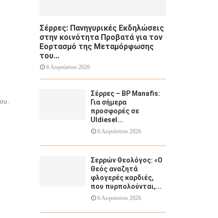
Σέρρες: Πανηγυρικές Εκδηλώσεις
στην κοινότητα Προβατά για τον
Εορτασμό της Μεταμόρφωσης
του...
6 Αυγούστου 2026
Σέρρες – BP Manafis:
ου.
Για σήμερα
προσφορές σε
Uldiesel...
6 Αυγούστου 2026
Σερρών Θεολόγος: «Ο
Θεός αναζητά
φλογερές καρδιές,
που πυρπολούνται,...
6 Αυγούστου 2026