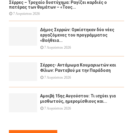
Σέρρες – Τροχαίο δυστύχημα: Ραγίζει καρδιές ο
πατέρας των θυμάτων – «Τους...
7 Αυγούστου 2026
Δήμος Σερρών: Ορκίστηκαν δύο νέες
εργαζόμενες του προγράμματος
«Βοήθεια...
7 Αυγούστου 2026
Σέρρες- Αντάμωμα Κουμαριωτών και
Φίλων: Ραντεβού με την Παράδοση
7 Αυγούστου 2026
Αμοιβή 15ης Αυγούστου: Τι ισχύει για
μισθωτούς, ημερομίσθιους και...
7 Αυγούστου 2026