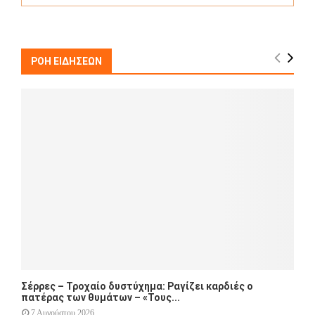
a
S
r
c
E
h
ΡΟΗ ΕΙΔΗΣΕΩΝ
f
A
o
r
R
:
C
H
Σέρρες – Τροχαίο δυστύχημα: Ραγίζει καρδιές ο
πατέρας των θυμάτων – «Τους...
7 Αυγούστου 2026