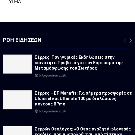
ΥΓΕΙΑ
ΡΟΉ ΕΙΔΉΣΕΩΝ
Σέρρες: Πανηγυρικές Εκδηλώσεις στην
κοινότητα Προβατά για τον Εορτασμό της
Μεταμόρφωσης του Σωτήρος
6 Αυγούστου 2026
Σέρρες – BP Manafis: Για σήμερα προσφορές σε
Uldiesel και Ultimate 100 με διπλάσιους
πόντους BPme
6 Αυγούστου 2026
Σερρών Θεολόγος: «Ο Θεός αναζητά φλογερές
καρδιές, που πυρπολούνται, από πίστη και