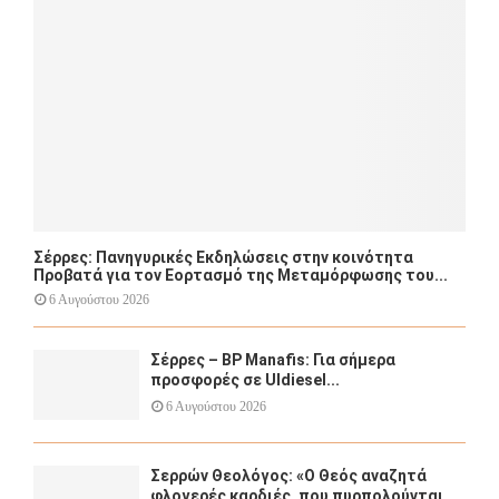
C
H
Σέρρες: Πανηγυρικές Εκδηλώσεις στην κοινότητα
Προβατά για τον Εορτασμό της Μεταμόρφωσης του...
6 Αυγούστου 2026
Σέρρες – BP Manafis: Για σήμερα
προσφορές σε Uldiesel...
6 Αυγούστου 2026
Σερρών Θεολόγος: «Ο Θεός αναζητά
φλογερές καρδιές, που πυρπολούνται,...