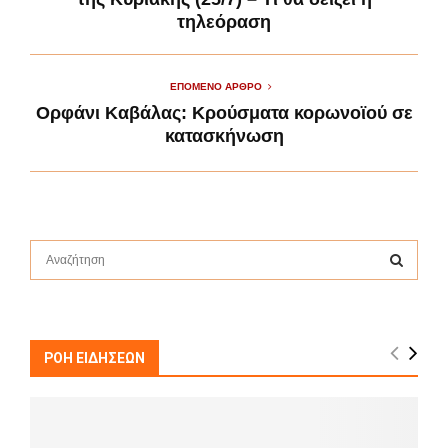
τηλεόραση
ΕΠΌΜΕΝΟ ΆΡΘΡΟ
Ορφάνι Καβάλας: Κρούσματα κορωνοϊού σε
κατασκήνωση
S
e
a
S
r
c
E
h
ΡΟΗ ΕΙΔΗΣΕΩΝ
f
A
o
r
R
: