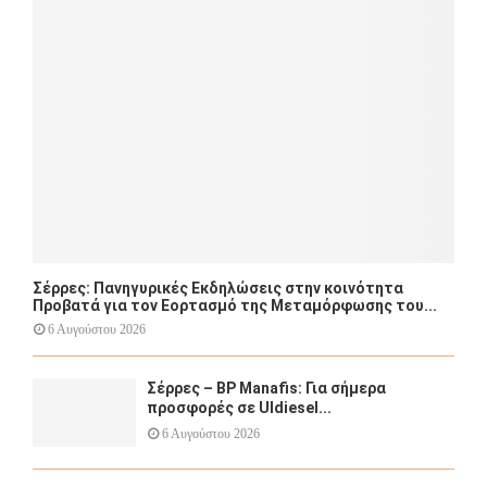
r
R
:
C
H
Σέρρες: Πανηγυρικές Εκδηλώσεις στην κοινότητα
Προβατά για τον Εορτασμό της Μεταμόρφωσης του...
6 Αυγούστου 2026
Σέρρες – BP Manafis: Για σήμερα
προσφορές σε Uldiesel...
6 Αυγούστου 2026