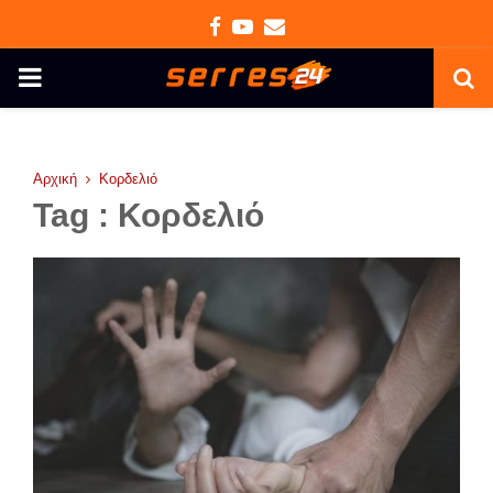
Facebook
Youtube
Email
PRIMARY
MENU
Αρχική
Κορδελιό
Tag : Κορδελιό