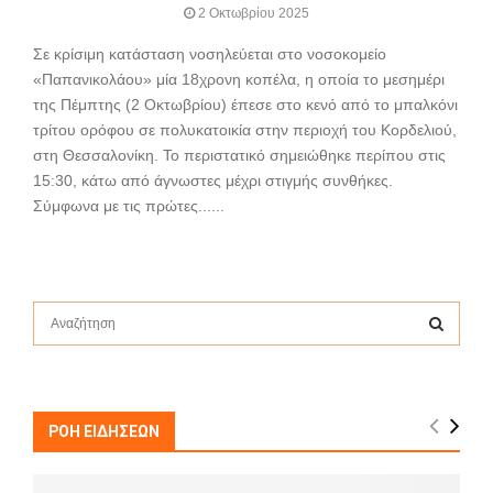
2 Οκτωβρίου 2025
Σε κρίσιμη κατάσταση νοσηλεύεται στο νοσοκομείο
«Παπανικολάου» μία 18χρονη κοπέλα, η οποία το μεσημέρι
της Πέμπτης (2 Οκτωβρίου) έπεσε στο κενό από το μπαλκόνι
τρίτου ορόφου σε πολυκατοικία στην περιοχή του Κορδελιού,
στη Θεσσαλονίκη. Το περιστατικό σημειώθηκε περίπου στις
15:30, κάτω από άγνωστες μέχρι στιγμής συνθήκες.
Σύμφωνα με τις πρώτες......
S
e
a
S
r
c
E
h
ΡΟΗ ΕΙΔΗΣΕΩΝ
f
A
o