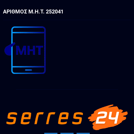
ΑΡΙΘΜΌΣ Μ.Η.Τ. 252041