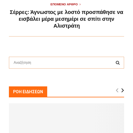
ΕΠΌΜΕΝΟ ΆΡΘΡΟ
Σέρρες: Άγνωστος με λοστό προσπάθησε να
εισβάλει μέρα μεσημέρι σε σπίτι στην
Αλιστράτη
S
e
a
S
r
c
E
h
ΡΟΗ ΕΙΔΗΣΕΩΝ
f
A
o
r
R
:
C