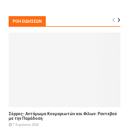
a
S
r
c
E
h
ΡΟΗ ΕΙΔΗΣΕΩΝ
f
A
o
r
R
:
C
H
Σέρρες- Αντάμωμα Κουμαριωτών και Φίλων: Ραντεβού
με την Παράδοση
7 Αυγούστου 2026