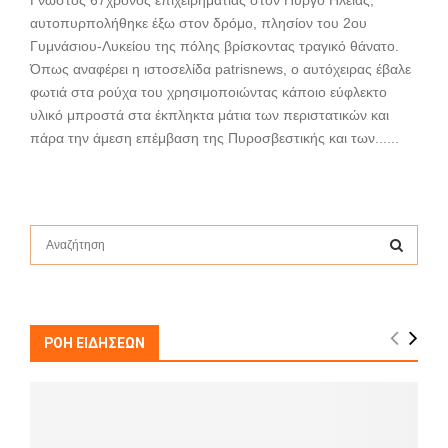
αυτοπυρπολήθηκε έξω στον δρόμο, πλησίον του 2ου
Γυμνάσιου-Λυκείου της πόλης βρίσκοντας τραγικό θάνατο.
Όπως αναφέρει η ιστοσελίδα patrisnews, ο αυτόχειρας έβαλε
φωτιά στα ρούχα του χρησιμοποιώντας κάποιο εύφλεκτο
υλικό μπροστά στα έκπληκτα μάτια των περιστατικών και
πάρα την άμεση επέμβαση της Πυροσβεστικής και των......
S
e
a
S
r
c
E
h
ΡΟΗ ΕΙΔΗΣΕΩΝ
f
A
o
r
R
:
C