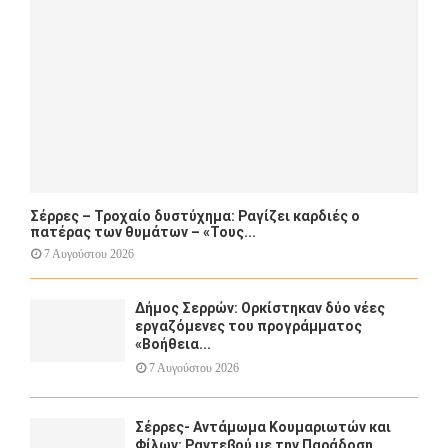
H
Σέρρες – Τροχαίο δυστύχημα: Ραγίζει καρδιές ο
πατέρας των θυμάτων – «Τους...
7 Αυγούστου 2026
Δήμος Σερρών: Ορκίστηκαν δύο νέες
εργαζόμενες του προγράμματος
«Βοήθεια...
7 Αυγούστου 2026
Σέρρες- Αντάμωμα Κουμαριωτών και
Φίλων: Ραντεβού με την Παράδοση