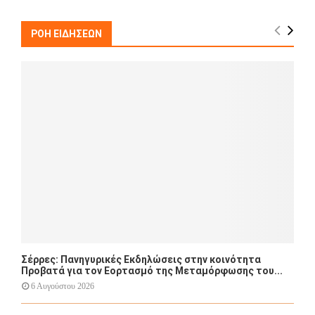
r
c
E
h
ΡΟΗ ΕΙΔΗΣΕΩΝ
f
A
o
r
R
:
C
H
Σέρρες: Πανηγυρικές Εκδηλώσεις στην κοινότητα
Προβατά για τον Εορτασμό της Μεταμόρφωσης του...
6 Αυγούστου 2026