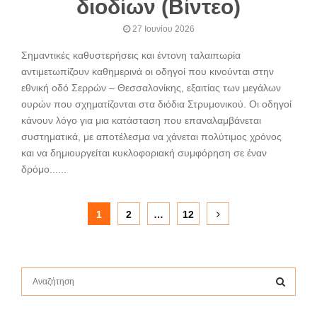
διοδίων (Βίντεο)
27 Ιουνίου 2026
Σημαντικές καθυστερήσεις και έντονη ταλαιπωρία
αντιμετωπίζουν καθημερινά οι οδηγοί που κινούνται στην
εθνική οδό Σερρών – Θεσσαλονίκης, εξαιτίας των μεγάλων
ουρών που σχηματίζονται στα διόδια Στρυμονικού. Οι οδηγοί
κάνουν λόγο για μια κατάσταση που επαναλαμβάνεται
συστηματικά, με αποτέλεσμα να χάνεται πολύτιμος χρόνος
και να δημιουργείται κυκλοφοριακή συμφόρηση σε έναν
δρόμο......
Σελιδοποίηση
1
2
…
12
άρθρων
S
e
a
S