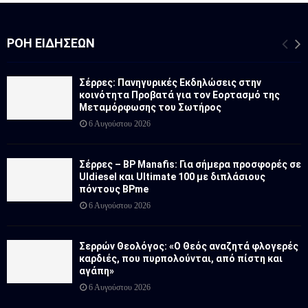
ΡΟΉ ΕΙΔΉΣΕΩΝ
Σέρρες: Πανηγυρικές Εκδηλώσεις στην
κοινότητα Προβατά για τον Εορτασμό της
Μεταμόρφωσης του Σωτήρος
6 Αυγούστου 2026
Σέρρες – BP Manafis: Για σήμερα προσφορές σε
Uldiesel και Ultimate 100 με διπλάσιους
πόντους BPme
6 Αυγούστου 2026
Σερρών Θεολόγος: «Ο Θεός αναζητά φλογερές
καρδιές, που πυρπολούνται, από πίστη και
αγάπη»
6 Αυγούστου 2026