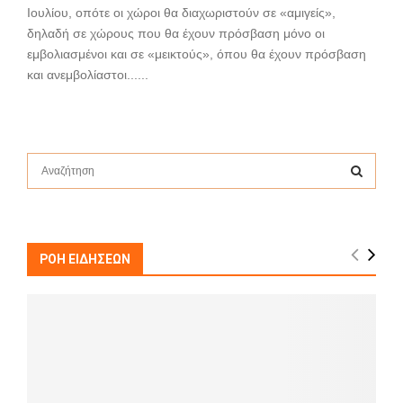
Ιουλίου, οπότε οι χώροι θα διαχωριστούν σε «αμιγείς»,
δηλαδή σε χώρους που θα έχουν πρόσβαση μόνο οι
εμβολιασμένοι και σε «μεικτούς», όπου θα έχουν πρόσβαση
και ανεμβολίαστοι......
S
e
a
S
r
c
E
h
ΡΟΗ ΕΙΔΗΣΕΩΝ
f
A
o
r
R
:
C
H