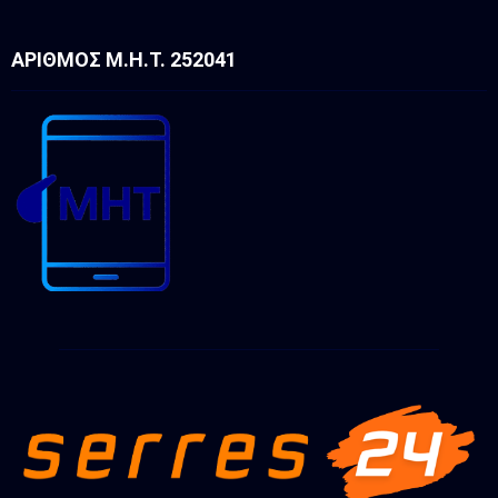
ΑΡΙΘΜΌΣ Μ.Η.Τ. 252041