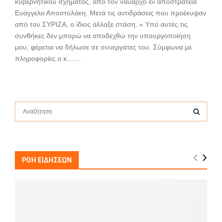
κυβερνητικού σχήματος, από τον ναύαρχο εν αποστρατεία
Ευάγγελο Αποστολάκη. Μετά τις αντιδράσεις που προέκυψαν
από τον ΣΥΡΙΖA, ο ίδιος άλλαξε στάση. « Υπό αυτές τις
συνθήκες δεν μπορώ να αποδεχθώ την υπουργοποίηση
μου, φέρεται να δήλωσε σε συνεργάτες του. Σύμφωνα με
πληροφορίες ο κ.......
S
e
a
S
r
c
E
h
ΡΟΗ ΕΙΔΗΣΕΩΝ
f
A
o
r
R
:
C