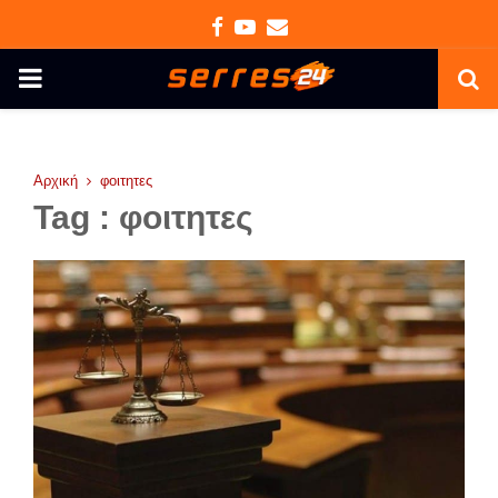
Facebook
Youtube
Email
PRIMARY
MENU
Αρχική
φοιτητες
Tag : φοιτητες