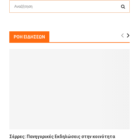
S
e
a
S
r
c
E
h
ΡΟΗ ΕΙΔΗΣΕΩΝ
f
A
o
r
R
:
C
H
Σέρρες: Πανηγυρικές Εκδηλώσεις στην κοινότητα