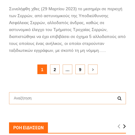
Συνελήφθη χθες (29 Μαρτίου 2023) το μεσημέρι σε περιοχή
των Σερρών, από αστυνομικούς της Υποδιεύθυνσης
Ασφάλειας Σερρών, αλλοδαπός άνδρας, καθώς σε
αστυνομικό έλεγχο του Τμήματος Τροχαίας Σερρών,
διαπιστώθηκε να έχει επιβιβάσει σε όχημα 5 αλλοδαπούς από
τους οποίους ένας ανήλικος, οι οποίοι στερούνταν
ταξιδιωτικών εγγράφων, με σκοπό τη μη νόμιμη......
Σελιδοποίηση
1
2
…
9
άρθρων
S
e
a
S
r
c
E
h
ΡΟΗ ΕΙΔΗΣΕΩΝ
f
A