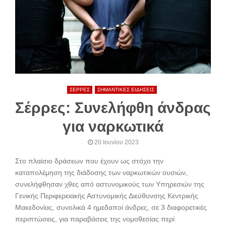
ΣΕΡΡΕΣ
ΣΗΜΑΝΤΙΚΕΣ ΕΙΔΗΣΕΙΣ
Σέρρες: Συνελήφθη άνδρας
για ναρκωτικά
20 Ιουνίου 2023
Στο πλαίσιο δράσεων που έχουν ως στόχο την
καταπολέμηση της διάδοσης των ναρκωτικών ουσιών,
συνελήφθησαν χθες από αστυνομικούς των Υπηρεσιών της
Γενικής Περιφερειακής Αστυνομικής Διεύθυνσης Κεντρικής
Μακεδονίας, συνολικά 4 ημεδαποί άνδρες, σε 3 διαφορετικές
περιπτώσεις, για παραβάσεις της νομοθεσίας περί