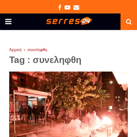
Facebook
Youtube
Email
PRIMARY
MENU
Αρχική
συνεληφθη
Tag : συνεληφθη