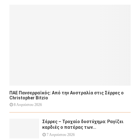
o
r
R
:
C
H
ΠΑΕ Πανσερραϊκός: Από την Αυστραλία στις Σέρρες ο
Christopher Bitzio
8 Αυγούστου 2026
Σέρρες – Τροχαίο δυστύχημα: Ραγίζει
καρδιές ο πατέρας των...
7 Αυγούστου 2026