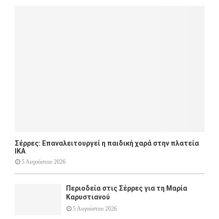
o
r
R
:
C
H
Σέρρες: Επαναλειτουργεί η παιδική χαρά στην πλατεία
ΙΚΑ
5 Αυγούστου 2026
Περιοδεία στις Σέρρες για τη Μαρία
Καρυστιανού
5 Αυγούστου 2026