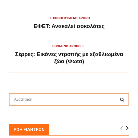
ΠΡΟΗΓΟΎΜΕΝΟ ΆΡΘΡΟ
ΕΦΕΤ: Ανακαλεί σοκολάτες
ΕΠΌΜΕΝΟ ΆΡΘΡΟ
Σέρρες: Εικόνες ντροπής με εξαθλιωμένα
ζώα (Φωτο)
S
e
a
S
r
c
E
h
ΡΟΗ ΕΙΔΗΣΕΩΝ
f
A