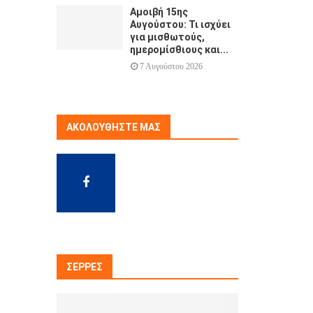
Αμοιβή 15ης
Αυγούστου: Τι ισχύει
για μισθωτούς,
ημερομίσθιους και...
7 Αυγούστου 2026
ΑΚΟΛΟΥΘΉΣΤΕ ΜΑΣ
ΣΈΡΡΕΣ