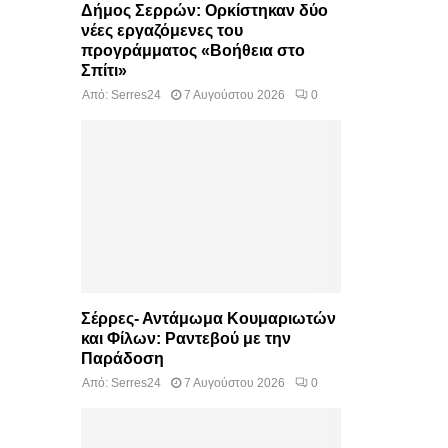
Δήμος Σερρών: Ορκίστηκαν δύο
νέες εργαζόμενες του
προγράμματος «Βοήθεια στο
Σπίτι»
Από:
Serres24
7 Αυγούστου 2026
0
Σέρρες- Αντάμωμα Κουμαριωτών
και Φίλων: Ραντεβού με την
Παράδοση
Από:
Serres24
7 Αυγούστου 2026
0