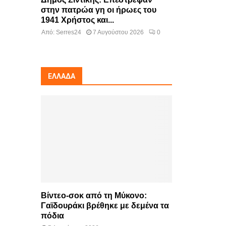
στην πατρώα γη οι ήρωες του
1941 Χρήστος και...
Από:
Serres24
7 Αυγούστου 2026
0
ΕΛΛΆΔΑ
Βίντεο-σοκ από τη Μύκονο:
Γαϊδουράκι βρέθηκε με δεμένα τα
πόδια