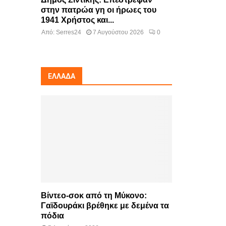
στην πατρώα γη οι ήρωες του
1941 Χρήστος και...
Από:
Serres24
7 Αυγούστου 2026
0
ΕΛΛΆΔΑ
Βίντεο-σοκ από τη Μύκονο:
Γαϊδουράκι βρέθηκε με δεμένα τα
πόδια