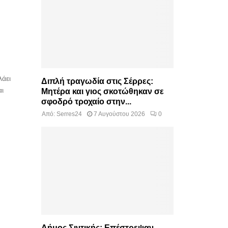
λάει
Διπλή τραγωδία στις Σέρρες:
αι
Μητέρα και γιος σκοτώθηκαν σε
σφοδρό τροχαίο στην...
Από:
Serres24
7 Αυγούστου 2026
0
Δήμος Σιντικής: Επέστρεψαν