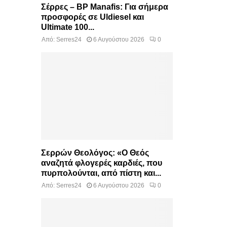
Σέρρες – BP Manafis: Για σήμερα
προσφορές σε Uldiesel και
Ultimate 100...
Από:
Serres24
6 Αυγούστου 2026
0
Σερρών Θεολόγος: «Ο Θεός
αναζητά φλογερές καρδιές, που
πυρπολούνται, από πίστη και...
Από:
Serres24
6 Αυγούστου 2026
0