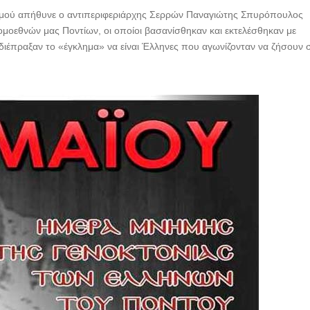
ισμού απήθυνε ο αντιπεριφεριάρχης Σερρών Παναγιώτης Σπυρόπουλος
μοεθνών μας Ποντίων, οι οποίοι βασανίσθηκαν και εκτελέσθηκαν με
διέπραξαν το «έγκλημα» να είναι Έλληνες που αγωνίζονταν να ζήσουν 