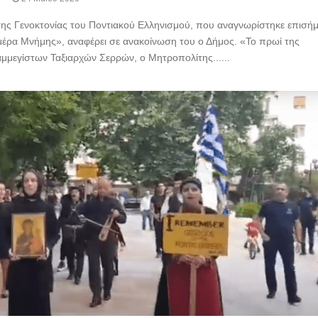
ης Γενοκτονίας του Ποντιακού Ελληνισμού, που αναγνωρίστηκε επισή
 Ημέρα Μνήμης», αναφέρει σε ανακοίνωση του ο Δήμος. «Το πρωί της
μμεγίστων Ταξιαρχών Σερρών, ο Μητροπολίτης......