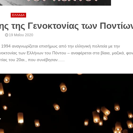
ΕΛΛΑΔΑ
ης της Γενοκτονίας των Ποντίω
19 Μαΐου 2020
 1994 αναγνωρίζεται επισήμως από την ελληνική πολιτεία με την
κτονίας των Ελλήνων του Πόντου – αναφέρεται στα βίαια, μαζικά, φον
τίας του 20αι., που συνέβησαν......