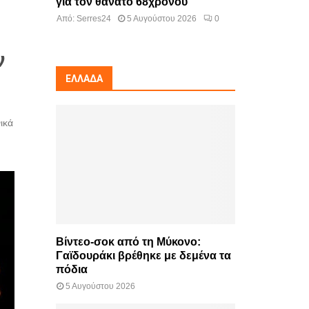
για τον θάνατο 68χρονου
Από:
Serres24
5 Αυγούστου 2026
0
ν
ΕΛΛΆΔΑ
ικά
Βίντεο-σοκ από τη Μύκονο:
Γαϊδουράκι βρέθηκε με δεμένα τα
πόδια
5 Αυγούστου 2026