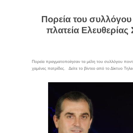
Πορεία του συλλόγου
πλατεία Ελευθερίας
Πορεία πραγματοποίησαν τα μέλη του συλλόγου ποντ
χαμένες πατρίδες. Δείτε το βίντεο από το Δίκτυο Τηλε