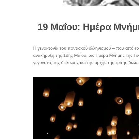
19 Μαΐου: Ημέρα Μνήμ
Η γενοκτονία του ποντιακού ελληνισμού – που από το
ανακήρυξη της 19ης Μαΐου, ως Ημέρα Μνήμης της Γενο
γεγονότα, της δεύτερης και της αρχής της τρίτης δεκαε