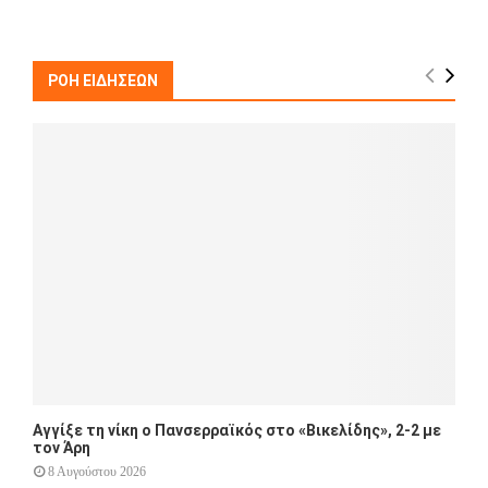
a
S
r
c
E
h
ΡΟΗ ΕΙΔΗΣΕΩΝ
f
A
o
r
R
:
C
H
Αγγίξε τη νίκη ο Πανσερραϊκός στο «Βικελίδης», 2-2 με
τον Άρη
8 Αυγούστου 2026