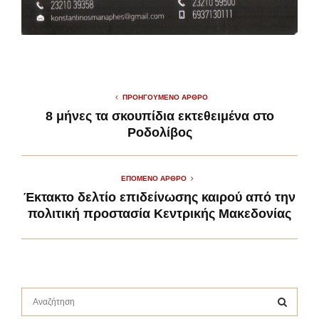
ΠΡΟΗΓΟΎΜΕΝΟ ΆΡΘΡΟ
8 μήνες τα σκουπίδια εκτεθειμένα στο
Ροδολίβος
ΕΠΌΜΕΝΟ ΆΡΘΡΟ
Έκτακτο δελτίο επιδείνωσης καιρού από την
πολιτική προστασία Κεντρικής Μακεδονίας
S
e