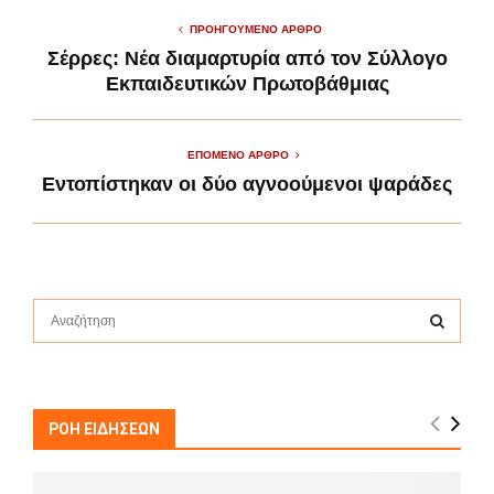
ΠΡΟΗΓΟΎΜΕΝΟ ΆΡΘΡΟ
Σέρρες: Νέα διαμαρτυρία από τον Σύλλογο
Εκπαιδευτικών Πρωτοβάθμιας
ΕΠΌΜΕΝΟ ΆΡΘΡΟ
Εντοπίστηκαν οι δύο αγνοούμενοι ψαράδες
S
e
a
S
r
c
E
h
ΡΟΗ ΕΙΔΗΣΕΩΝ
f
A
o