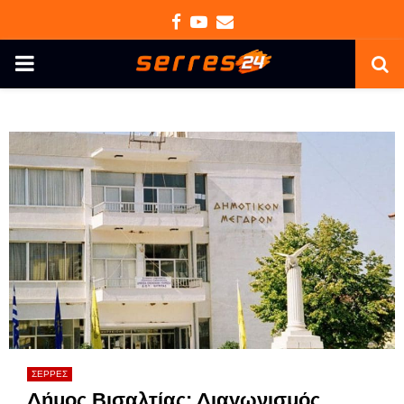
Facebook
Youtube
Email
PRIMARY
MENU
ΣΕΡΡΕΣ
Δήμος Βισαλτίας: Διαγωνισμός