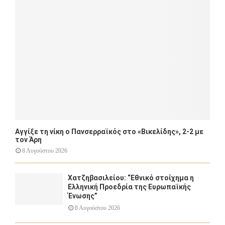
r
R
:
C
H
Αγγίξε τη νίκη ο Πανσερραϊκός στο «Βικελίδης», 2-2 με
τον Άρη
8 Αυγούστου 2026
Χατζηβασιλείου: “Εθνικό στοίχημα η
Ελληνική Προεδρία της Ευρωπαϊκής
Ένωσης”
8 Αυγούστου 2026