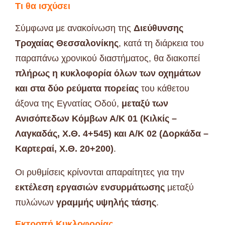
Τι θα ισχύσει
Σύμφωνα με ανακοίνωση της
Διεύθυνσης
Τροχαίας Θεσσαλονίκης
, κατά τη διάρκεια του
παραπάνω χρονικού διαστήματος, θα διακοπεί
πλήρως η κυκλοφορία όλων των οχημάτων
και στα δύο ρεύματα πορείας
του κάθετου
άξονα της Εγνατίας Οδού,
μεταξύ των
Ανισόπεδων Κόμβων Α/Κ 01 (Κιλκίς –
Λαγκαδάς, Χ.Θ. 4+545) και Α/Κ 02 (Δορκάδα –
Καρτεραί, Χ.Θ. 20+200)
.
Οι ρυθμίσεις κρίνονται απαραίτητες για την
εκτέλεση εργασιών ενσυρμάτωσης
μεταξύ
πυλώνων
γραμμής υψηλής τάσης
.
Εκτροπή Κυκλοφορίας