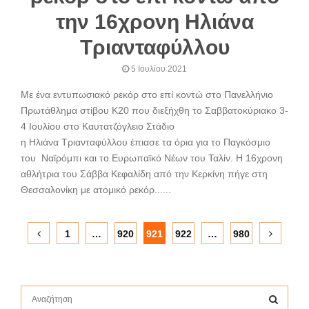
την 16χρονη Ηλιάνα
Τριανταφύλλου
5 Ιουλίου 2021
Με ένα εντυπωσιακό ρεκόρ στο επί κοντώ στο Πανελλήνιο
Πρωτάθλημα στίβου Κ20 που διεξήχθη το Σαββατοκύριακο 3-
4 Ιουλίου στο Καυτατζόγλειο Στάδιο
η Ηλιάνα Τριανταφύλλου έπιασε τα όρια για το Παγκόσμιο
του Ναϊρόμπι και το Ευρωπαϊκό Νέων του Ταλίν. Η 16χρονη
αθλήτρια του Σάββα Κεφαλίδη από την Κερκίνη πήγε στη
Θεσσαλονίκη με ατομικό ρεκόρ......
Σελιδοποίηση
1
…
920
921
922
…
980
άρθρων
S
e