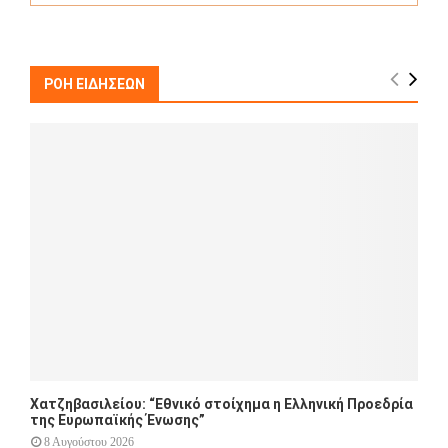
a
S
r
c
E
h
ΡΟΗ ΕΙΔΗΣΕΩΝ
f
A
o
r
R
:
C
H
Χατζηβασιλείου: “Εθνικό στοίχημα η Ελληνική Προεδρία
της Ευρωπαϊκής Ένωσης”
8 Αυγούστου 2026