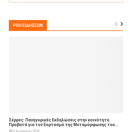
a
S
r
c
E
h
ΡΟΗ ΕΙΔΗΣΕΩΝ
f
A
o
r
R
:
C
H
Σέρρες: Πανηγυρικές Εκδηλώσεις στην κοινότητα
Προβατά για τον Εορτασμό της Μεταμόρφωσης του...
6 Αυγούστου 2026