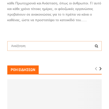
κάθε Πρωτοχρονιά και Ανάσταση, όπως οι άνθρωποι. Γι’ αυτό
και κάθε χρόνο τέτοιες ημέρες, οι φιλοζωικές οργανώσεις
προβαίνουν σε ανακοινώσεις για το τι πρέπει να κάνει ο
καθένας, ώστε να προστατέψει το κατοικίδιό του......
S
e
a
S
r
c
E
h
ΡΟΗ ΕΙΔΗΣΕΩΝ
f
A
o
r
R
:
C
H