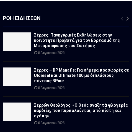
ΡΟΉ ΕΙΔΉΣΕΩΝ
Σέρρες: Πανηγυρικές Εκδηλώσεις στην
κοινότητα Προβατά για τον Εορτασμό της
Μεταμόρφωσης του Σωτήρος
6 Αυγούστου 2026
Σέρρες – BP Manafis: Για σήμερα προσφορές σε
Uldiesel και Ultimate 100 με διπλάσιους
πόντους BPme
6 Αυγούστου 2026
Σερρών Θεολόγος: «Ο Θεός αναζητά φλογερές
καρδιές, που πυρπολούνται, από πίστη και
αγάπη»
6 Αυγούστου 2026