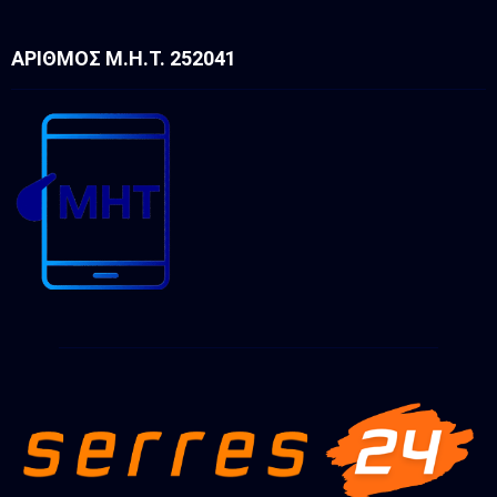
ΑΡΙΘΜΌΣ Μ.Η.Τ. 252041