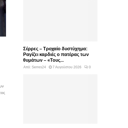
Σέρρες – Τροχαίο δυστύχημα:
Ραγίζει καρδιές ο πατέρας των
θυμάτων – «Τους...
Από:
Serres24
7 Αυγούστου 2026
0
υν
τος