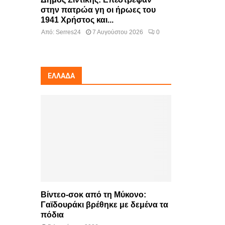
στην πατρώα γη οι ήρωες του
1941 Χρήστος και...
Από:
Serres24
7 Αυγούστου 2026
0
ΕΛΛΆΔΑ
Βίντεο-σοκ από τη Μύκονο:
Γαϊδουράκι βρέθηκε με δεμένα τα
πόδια