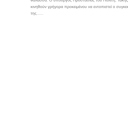
θάλασσα. Ο υπουργός Προστασίας του Πολίτη, Τάκης 
κινηθούν γρήγορα προκειμένου να εντοπιστεί ο συγκ
της......