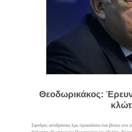
Θεοδωρικάκος: Έρευν
κλώτ
Σφοδρές αντιδράσεις έχει προκαλέσει ένα βίντεο στο ο