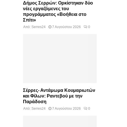
Δήμος Σερρών: Ορκίστηκαν δύο
νέες εργαζόμενες του
προγράμματος «Βοήθεια στο
Σπίτι»
Από:
Serres24
7 Αυγούστου 2026
0
Σέρρες- Αντάμωμα Κουμαριωτών
και Φίλων: Ραντεβού με την
Παράδοση
Από:
Serres24
7 Αυγούστου 2026
0