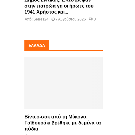
στην πατρώα γη οι ήρωες του
1941 Χρήστος και...
Από:
Serres24
7 Αυγούστου 2026
0
ΕΛΛΆΔΑ
Βίντεο-σοκ από τη Μύκονο:
Γαϊδουράκι βρέθηκε με δεμένα τα
πόδια