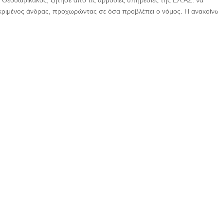
Θεοδωρικάκος, ζήτησε από τις αρμόδιες υπηρεσίες της ΕΛ.ΑΣ. να
εκριμένος άνδρας, προχωρώντας σε όσα προβλέπει ο νόμος. Η ανακοί