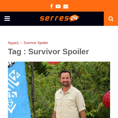
Facebook
Youtube
Email
PRIMARY
MENU
Αρχική
Survivor Spoiler
Tag : Survivor Spoiler