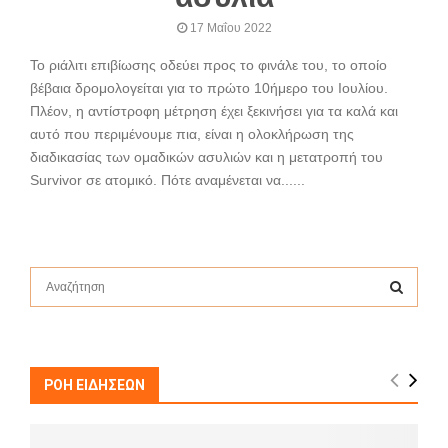
17 Μαΐου 2022
Το ριάλιτι επιβίωσης οδεύει προς το φινάλε του, το οποίο
βέβαια δρομολογείται για το πρώτο 10ήμερο του Ιουλίου.
Πλέον, η αντίστροφη μέτρηση έχει ξεκινήσει για τα καλά και
αυτό που περιμένουμε πια, είναι η ολοκλήρωση της
διαδικασίας των ομαδικών ασυλιών και η μετατροπή του
Survivor σε ατομικό. Πότε αναμένεται να......
S
e
a
S
r
c
E
h
ΡΟΗ ΕΙΔΗΣΕΩΝ
f
A
o
r
R