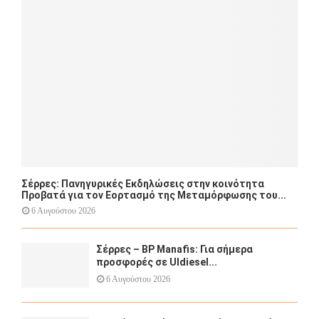
:
C
H
Σέρρες: Πανηγυρικές Εκδηλώσεις στην κοινότητα
Προβατά για τον Εορτασμό της Μεταμόρφωσης του...
6 Αυγούστου 2026
Σέρρες – BP Manafis: Για σήμερα
προσφορές σε Uldiesel...
6 Αυγούστου 2026