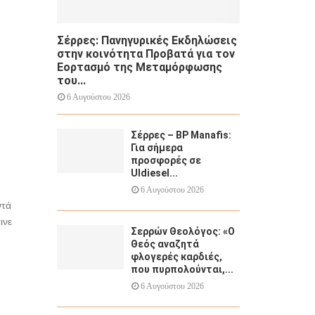
Σέρρες: Πανηγυρικές Εκδηλώσεις
στην κοινότητα Προβατά για τον
Εορτασμό της Μεταμόρφωσης
του...
6 Αυγούστου 2026
Σέρρες – BP Manafis:
Για σήμερα
προσφορές σε
Uldiesel...
6 Αυγούστου 2026
ντά
ινε
Σερρών Θεολόγος: «Ο
Θεός αναζητά
φλογερές καρδιές,
που πυρπολούνται,...
6 Αυγούστου 2026