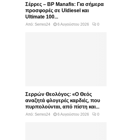
Σέρρες – BP Manafis: Για σήμερα
προσφορές σε Uldiesel και
Ultimate 100...
Από:
Serres24
6 Αυγούστου 2026
0
Σερρών Θεολόγος: «Ο Θεός
αναζητά φλογερές καρδιές, που
πυρπολούνται, από πίστη και...
Από:
Serres24
6 Αυγούστου 2026
0