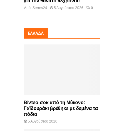
για τον θάνατο 68χρονου
Από:
Serres24
5 Αυγούστου 2026
0
ΕΛΛΆΔΑ
Βίντεο-σοκ από τη Μύκονο:
Γαϊδουράκι βρέθηκε με δεμένα τα
πόδια
5 Αυγούστου 2026