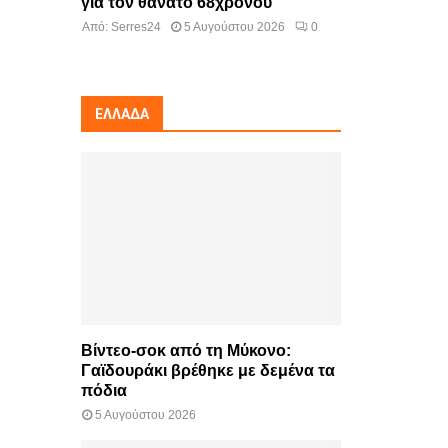
για τον θάνατο 68χρονου
Από:
Serres24
5 Αυγούστου 2026
0
ΕΛΛΆΔΑ
Βίντεο-σοκ από τη Μύκονο:
Γαϊδουράκι βρέθηκε με δεμένα τα
πόδια
5 Αυγούστου 2026