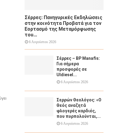
Σέρρες: Πανηγυρικές Εκδηλώσεις
στην κοινότητα Προβατά για τον
Εορτασμό της Μεταμόρφωσης
του...
6 Αυγούστου 2026
Σέρρες – BP Manafis:
Για σήμερα
προσφορές σε
Uldiesel...
6 Αυγούστου 2026
ύγει
Σερρών Θεολόγος: «Ο
Θεός αναζητά
φλογερές καρδιές,
που πυρπολούνται,...
6 Αυγούστου 2026