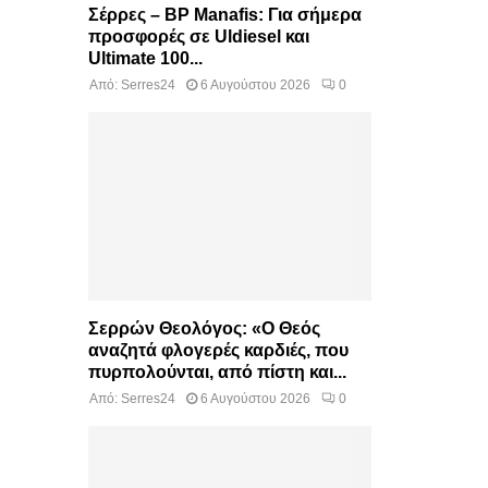
Σέρρες – BP Manafis: Για σήμερα
προσφορές σε Uldiesel και
Ultimate 100...
Από:
Serres24
6 Αυγούστου 2026
0
Σερρών Θεολόγος: «Ο Θεός
αναζητά φλογερές καρδιές, που
πυρπολούνται, από πίστη και...
Από:
Serres24
6 Αυγούστου 2026
0