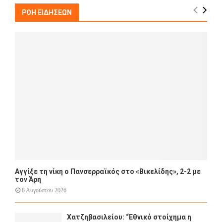
c
E
h
ΡΟΗ ΕΙΔΗΣΕΩΝ
f
A
o
r
R
:
C
H
Αγγίξε τη νίκη ο Πανσερραϊκός στο «Βικελίδης», 2-2 με
τον Άρη
8 Αυγούστου 2026
Χατζηβασιλείου: “Εθνικό στοίχημα η