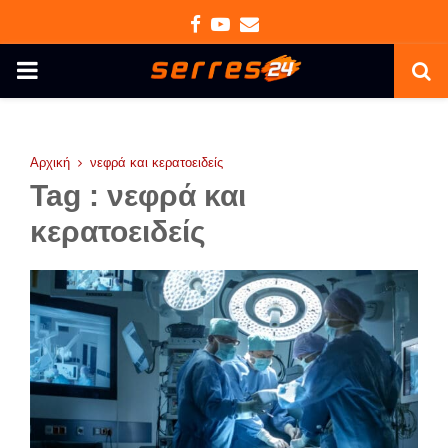
Facebook
Youtube
Email
PRIMARY
MENU
Αρχική
νεφρά και κερατοειδείς
Tag : νεφρά και
κερατοειδείς