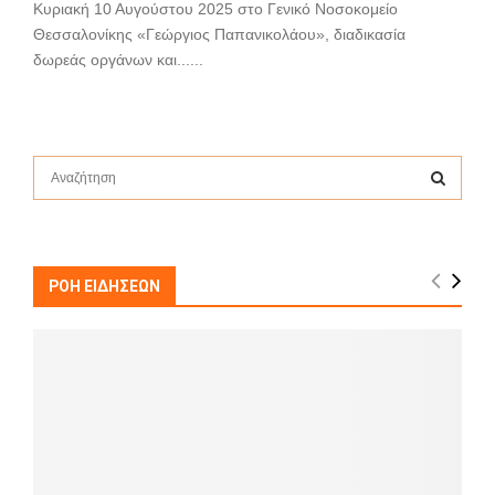
Κυριακή 10 Αυγούστου 2025 στο Γενικό Νοσοκομείο
Θεσσαλονίκης «Γεώργιος Παπανικολάου», διαδικασία
δωρεάς οργάνων και......
S
e
a
S
r
c
E
h
ΡΟΗ ΕΙΔΗΣΕΩΝ
f
A
o
r
R
:
C
H