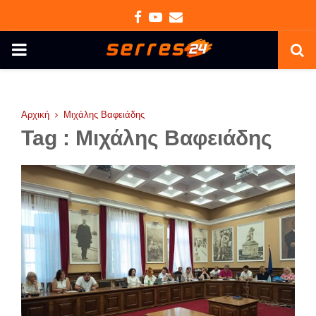
Facebook
Youtube
Email
PRIMARY
MENU
Αρχική
Μιχάλης Βαφειάδης
Tag : Μιχάλης Βαφειάδης