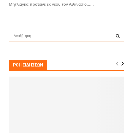
Μητλιάγκα πρότεινε εκ νέου τον Αθανάσιο......
S
e
a
S
r
c
E
h
ΡΟΗ ΕΙΔΗΣΕΩΝ
f
A
o
r
R
:
C
H