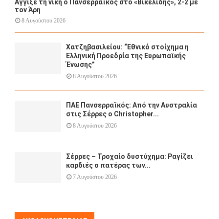
Αγγίξε τη νίκη ο Πανσερραϊκός στο «Βικελίδης», 2-2 με
τον Άρη
8 Αυγούστου 2026
Χατζηβασιλείου: “Εθνικό στοίχημα η
Ελληνική Προεδρία της Ευρωπαϊκής
Ένωσης”
8 Αυγούστου 2026
ΠΑΕ Πανσερραϊκός: Από την Αυστραλία
στις Σέρρες ο Christopher...
8 Αυγούστου 2026
Σέρρες – Τροχαίο δυστύχημα: Ραγίζει
καρδιές ο πατέρας των...
7 Αυγούστου 2026