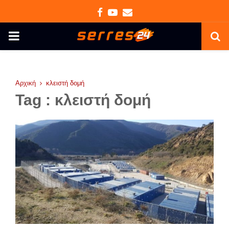
Facebook
Youtube
Email
PRIMARY
MENU
Αρχική
κλειστή δομή
Tag : κλειστή δομή