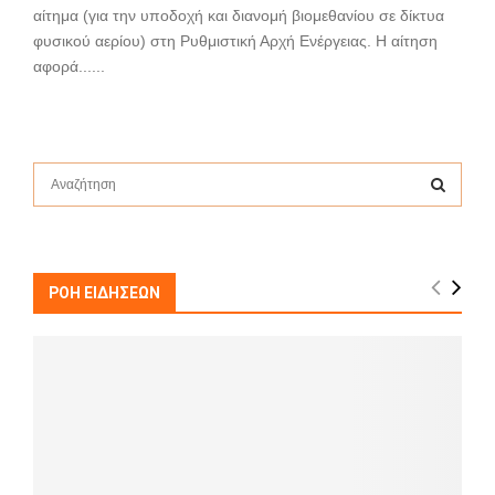
αίτημα (για την υποδοχή και διανομή βιομεθανίου σε δίκτυα
φυσικού αερίου) στη Ρυθμιστική Αρχή Ενέργειας. Η αίτηση
αφορά......
S
e
a
S
r
c
E
h
ΡΟΗ ΕΙΔΗΣΕΩΝ
f
A
o
r
R
:
C
H