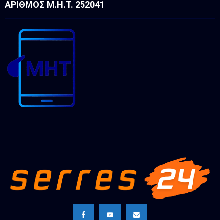
ΑΡΙΘΜΌΣ Μ.Η.Τ. 252041