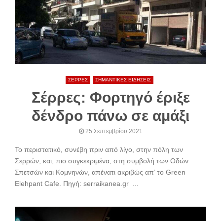
ΣΕΡΡΕΣ
ΣΗΜΑΝΤΙΚΕΣ ΕΙΔΗΣΕΙΣ
Σέρρες: Φορτηγό έριξε
δένδρο πάνω σε αμάξι
25 Σεπτεμβρίου 2021
Το περιστατικό, συνέβη πριν από λίγο, στην πόλη των
Σερρών, και, πιο συγκεκριμένα, στη συμβολή των Οδών
Σπετσών και Κομνηνών, απένατι ακριβώς απ’ το Green
Elehpant Cafe. Πηγή: serraikanea.gr ...