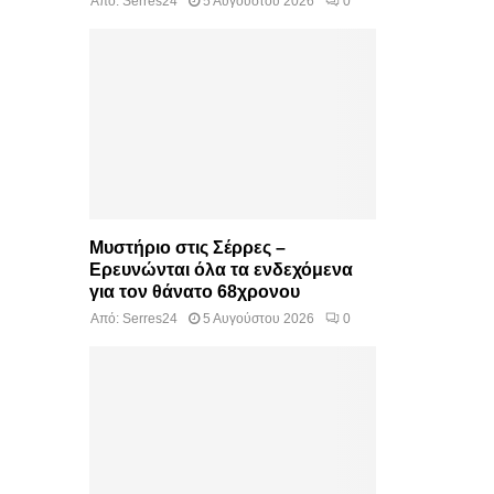
Από:
Serres24
5 Αυγούστου 2026
0
Μυστήριο στις Σέρρες –
Ερευνώνται όλα τα ενδεχόμενα
για τον θάνατο 68χρονου
Από:
Serres24
5 Αυγούστου 2026
0