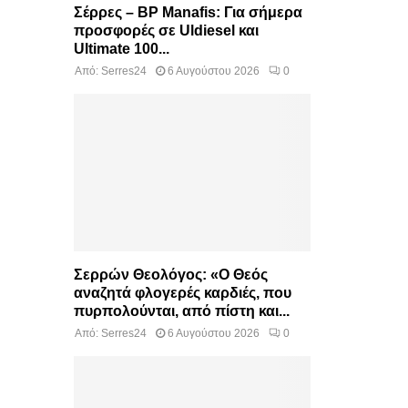
Σέρρες – BP Manafis: Για σήμερα
προσφορές σε Uldiesel και
Ultimate 100...
Από:
Serres24
6 Αυγούστου 2026
0
Σερρών Θεολόγος: «Ο Θεός
αναζητά φλογερές καρδιές, που
πυρπολούνται, από πίστη και...
Από:
Serres24
6 Αυγούστου 2026
0