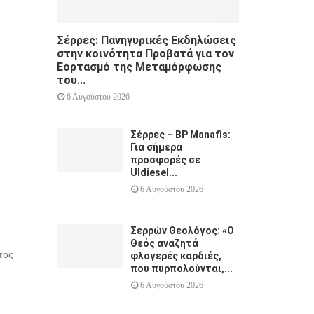
Σέρρες: Πανηγυρικές Εκδηλώσεις
στην κοινότητα Προβατά για τον
Εορτασμό της Μεταμόρφωσης
του...
6 Αυγούστου 2026
Σέρρες – BP Manafis:
Για σήμερα
προσφορές σε
Uldiesel...
6 Αυγούστου 2026
Σερρών Θεολόγος: «Ο
Θεός αναζητά
τος
φλογερές καρδιές,
που πυρπολούνται,...
6 Αυγούστου 2026