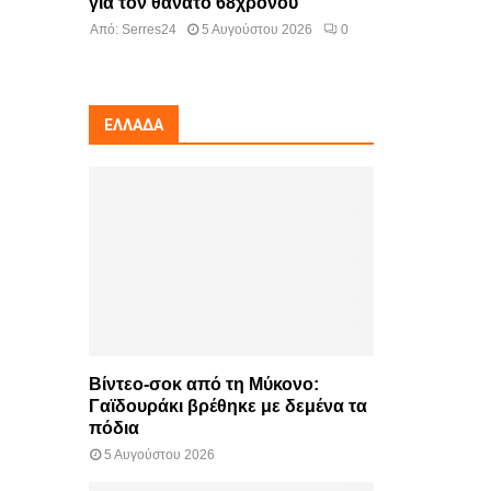
για τον θάνατο 68χρονου
Από:
Serres24
5 Αυγούστου 2026
0
ΕΛΛΆΔΑ
Βίντεο-σοκ από τη Μύκονο:
Γαϊδουράκι βρέθηκε με δεμένα τα
πόδια
5 Αυγούστου 2026