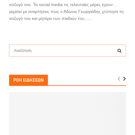
σύζυγό του. Τα social media τις τελευταίες μέρες έχουν…
γεμίσει με αναρτήσεις πως ο Άδωνις Γεωργιάδης χτύπησε τη
σύζυγό του και μητέρα των παιδιών του,......
S
e
a
S
r
c
E
h
ΡΟΗ ΕΙΔΗΣΕΩΝ
f
A
o
r
R
:
C
H