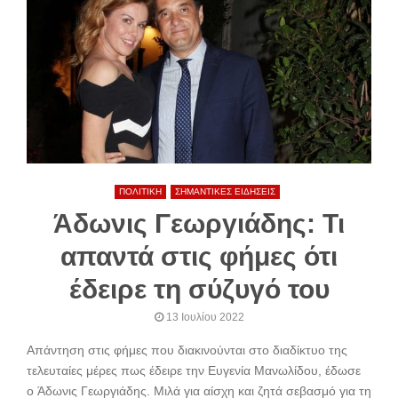
ΠΟΛΙΤΙΚΗ
ΣΗΜΑΝΤΙΚΕΣ ΕΙΔΗΣΕΙΣ
Άδωνις Γεωργιάδης: Τι
απαντά στις φήμες ότι
έδειρε τη σύζυγό του
13 Ιουλίου 2022
Απάντηση στις φήμες που διακινούνται στο διαδίκτυο της
τελευταίες μέρες πως έδειρε την Ευγενία Μανωλίδου, έδωσε
ο Άδωνις Γεωργιάδης. Μιλά για αίσχη και ζητά σεβασμό για τη