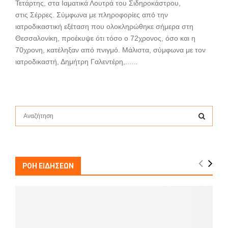
Τετάρτης, στα Ιαματικά Λουτρά του Σιδηροκάστρου,
στις Σέρρες. Σύμφωνα με πληροφορίες από την
ιατροδικαστική εξέταση που ολοκληρώθηκε σήμερα στη
Θεσσαλονίκη, προέκυψε ότι τόσο ο 72χρονος, όσο και η
70χρονη, κατέληξαν από πνιγμό. Μάλιστα, σύμφωνα με τον
ιατροδικαστή, Δημήτρη Γαλεντέρη,......
S
e
a
S
r
c
E
h
ΡΟΗ ΕΙΔΗΣΕΩΝ
f
A
o
r
R
:
C