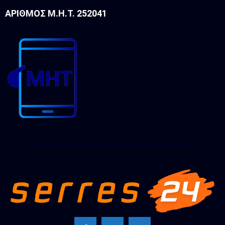
ΑΡΙΘΜΌΣ Μ.Η.Τ. 252041