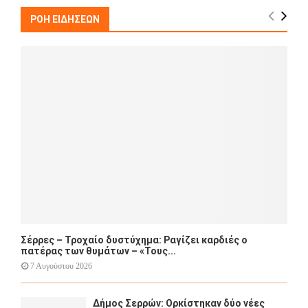
c
E
h
ΡΟΗ ΕΙΔΗΣΕΩΝ
f
A
o
r
R
:
C
H
Σέρρες – Τροχαίο δυστύχημα: Ραγίζει καρδιές ο
πατέρας των θυμάτων – «Τους...
7 Αυγούστου 2026
Δήμος Σερρών: Ορκίστηκαν δύο νέες