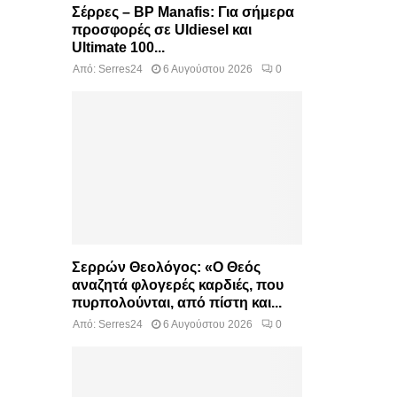
Σέρρες – BP Manafis: Για σήμερα
προσφορές σε Uldiesel και
Ultimate 100...
Από:
Serres24
6 Αυγούστου 2026
0
Σερρών Θεολόγος: «Ο Θεός
αναζητά φλογερές καρδιές, που
πυρπολούνται, από πίστη και...
Από:
Serres24
6 Αυγούστου 2026
0