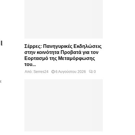
ι
Σέρρες: Πανηγυρικές Εκδηλώσεις
στην κοινότητα Προβατά για τον
Εορτασμό της Μεταμόρφωσης
του...
Από:
Serres24
6 Αυγούστου 2026
0
ε