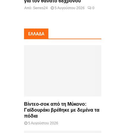
για τον θάνατο 68χρονου
Από:
Serres24
5 Αυγούστου 2026
0
ΕΛΛΆΔΑ
Βίντεο-σοκ από τη Μύκονο:
Γαϊδουράκι βρέθηκε με δεμένα τα
πόδια
5 Αυγούστου 2026