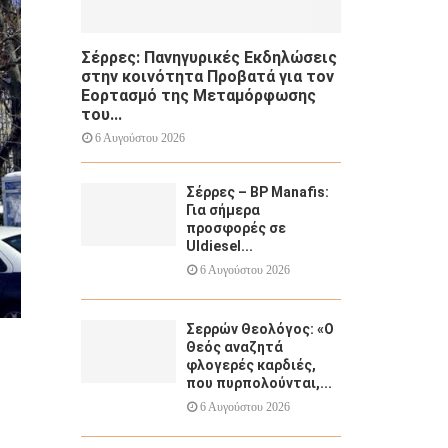
Σέρρες: Πανηγυρικές Εκδηλώσεις
στην κοινότητα Προβατά για τον
Εορτασμό της Μεταμόρφωσης
του...
6 Αυγούστου 2026
Σέρρες – BP Manafis:
Για σήμερα
προσφορές σε
Uldiesel...
6 Αυγούστου 2026
Σερρών Θεολόγος: «Ο
Θεός αναζητά
φλογερές καρδιές,
που πυρπολούνται,...
6 Αυγούστου 2026