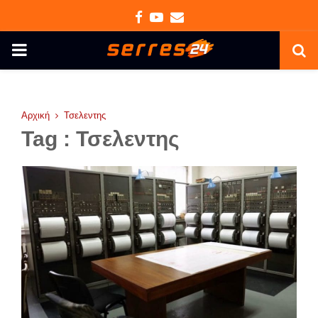
Facebook
Youtube
Email
PRIMARY
MENU
Αρχική
Τσελεντης
Tag : Τσελεντης