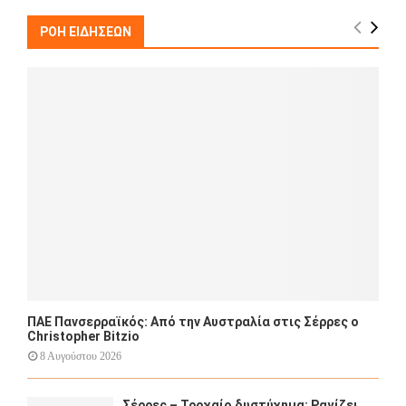
c
E
h
ΡΟΗ ΕΙΔΗΣΕΩΝ
f
A
o
r
R
:
C
H
ΠΑΕ Πανσερραϊκός: Από την Αυστραλία στις Σέρρες ο
Christopher Bitzio
8 Αυγούστου 2026
Σέρρες – Τροχαίο δυστύχημα: Ραγίζει