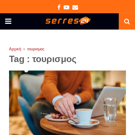
Facebook
Youtube
Email
PRIMARY
MENU
Αρχική
τουρισμος
Tag : τουρισμος