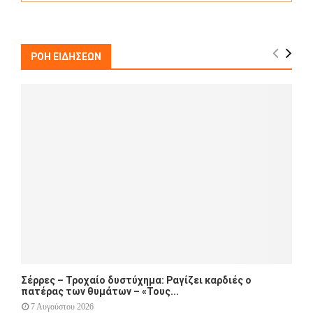
a
S
r
c
E
h
ΡΟΗ ΕΙΔΗΣΕΩΝ
f
A
o
r
R
:
C
H
Σέρρες – Τροχαίο δυστύχημα: Ραγίζει καρδιές ο
πατέρας των θυμάτων – «Τους...
7 Αυγούστου 2026