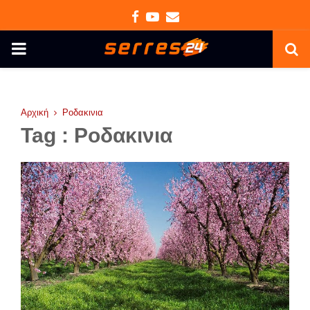
Facebook
Youtube
Email
PRIMARY
MENU
Αρχική
Ροδακινια
Tag : Ροδακινια