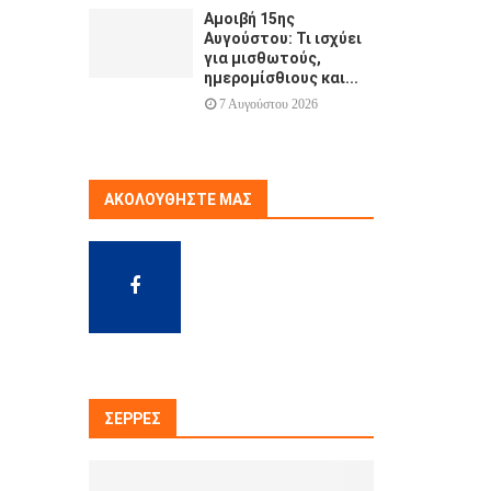
Αμοιβή 15ης
Αυγούστου: Τι ισχύει
για μισθωτούς,
ημερομίσθιους και...
7 Αυγούστου 2026
ΑΚΟΛΟΥΘΉΣΤΕ ΜΑΣ
ΣΈΡΡΕΣ