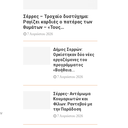
Σέρρες – Τροχαίο δυστύχημα:
Ραγίζει καρδιές ο πατέρας των
θυμάτων – «Τους...
7 Αυγούστου 2026
Δήμος Σερρών:
Ορκίστηκαν δύο νέες
εργαζόμενες του
προγράμματος
«Βοήθεια...
7 Αυγούστου 2026
Σέρρες- Αντάμωμα
Κουμαριωτών και
Φίλων: Ραντεβού με
την Παράδοση
εν
7 Αυγούστου 2026