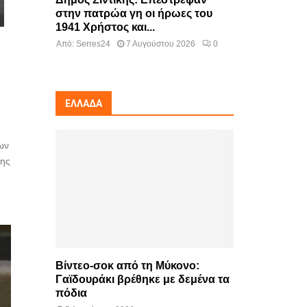
στην πατρώα γη οι ήρωες του
1941 Χρήστος και...
Από:
Serres24
7 Αυγούστου 2026
0
ΕΛΛΆΔΑ
ων
της
Βίντεο-σοκ από τη Μύκονο:
Γαϊδουράκι βρέθηκε με δεμένα τα
πόδια