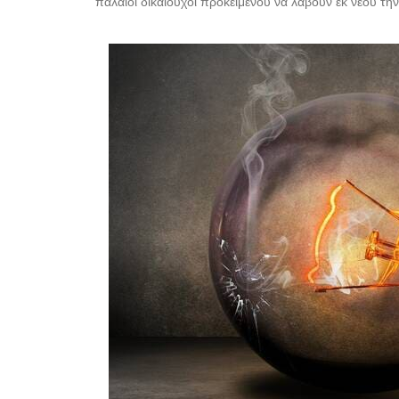
παλαιοί δικαιούχοι προκειμένου να λάβουν εκ νέου την