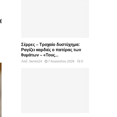
α
Σέρρες – Τροχαίο δυστύχημα:
Ραγίζει καρδιές ο πατέρας των
θυμάτων – «Τους...
Από:
Serres24
7 Αυγούστου 2026
0