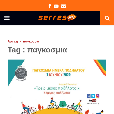
Facebook
Youtube
Email
PRIMARY
MENU
Αρχική
παγκοσμια
Tag : παγκοσμια