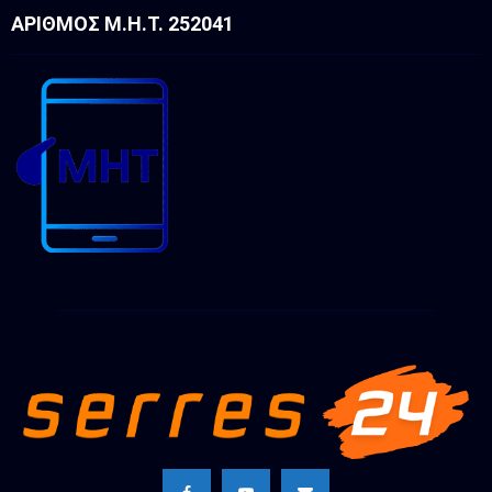
ΑΡΙΘΜΌΣ Μ.Η.Τ. 252041