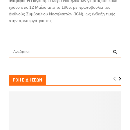
αναφέρει: Η Παγκόσμια Μέρα Νοσηλευτών γιορτάζεται κάθε
χρόνο στις 12 Μαΐου από το 1965, με πρωτοβουλία του
Διεθνούς Συμβουλίου Νοσηλευτών (ICN), ως ένδειξη τιμής
στην πρωτεργάτρια της......
S
e
a
S
r
c
E
h
ΡΟΗ ΕΙΔΗΣΕΩΝ
f
A
o
r
R
:
C
H