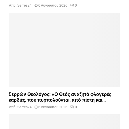
Από:
Serres24
6 Αυγούστου 2026
0
Σερρών Θεολόγος: «Ο Θεός αναζητά φλογερές
καρδιές, που πυρπολούνται, από πίστη και...
Από:
Serres24
6 Αυγούστου 2026
0