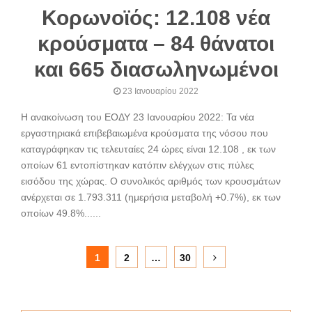
Κορωνοϊός: 12.108 νέα
κρούσματα – 84 θάνατοι
και 665 διασωληνωμένοι
23 Ιανουαρίου 2022
Η ανακοίνωση του ΕΟΔΥ 23 Ιανουαρίου 2022: Τα νέα
εργαστηριακά επιβεβαιωμένα κρούσματα της νόσου που
καταγράφηκαν τις τελευταίες 24 ώρες είναι 12.108 , εκ των
οποίων 61 εντοπίστηκαν κατόπιν ελέγχων στις πύλες
εισόδου της χώρας. Ο συνολικός αριθμός των κρουσμάτων
ανέρχεται σε 1.793.311 (ημερήσια μεταβολή +0.7%), εκ των
οποίων 49.8%......
Σελιδοποίηση
1
2
…
30
άρθρων