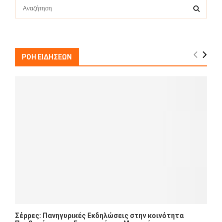
S
e
a
S
r
c
E
h
ΡΟΗ ΕΙΔΗΣΕΩΝ
f
A
o
r
R
:
C
H
Σέρρες: Πανηγυρικές Εκδηλώσεις στην κοινότητα