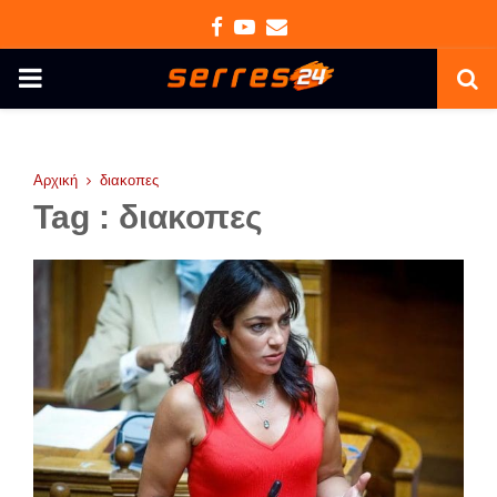
Facebook
Youtube
Email
PRIMARY
MENU
Αρχική
διακοπες
Tag : διακοπες