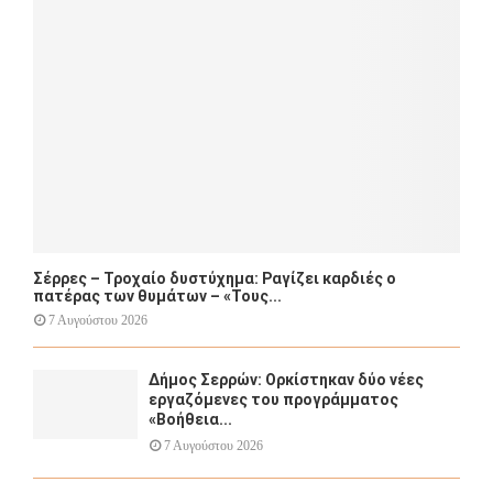
:
C
H
Σέρρες – Τροχαίο δυστύχημα: Ραγίζει καρδιές ο
πατέρας των θυμάτων – «Τους...
7 Αυγούστου 2026
Δήμος Σερρών: Ορκίστηκαν δύο νέες
εργαζόμενες του προγράμματος
«Βοήθεια...
7 Αυγούστου 2026