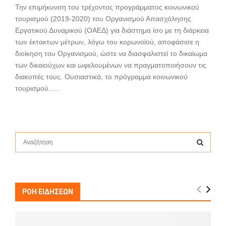
Την επιμήκυνση του τρέχοντος προγράμματος κοινωνικού
τουρισμού (2019-2020) του Οργανισμού Απασχόλησης
Εργατικού Δυναμικού (ΟΑΕΔ) για διάστημα ίσο με τη διάρκεια
των έκτακτων μέτρων, λόγω του κορωνοϊού, αποφάσισε η
διοίκηση του Οργανισμού, ώστε να διασφαλιστεί το δικαίωμα
των δικαιούχων και ωφελουμένων να πραγματοποιήσουν τις
διακοπές τους. Ουσιαστικά, το πρόγραμμα κοινωνικού
τουρισμού......
S
e
a
S
r
c
E
h
ΡΟΗ ΕΙΔΗΣΕΩΝ
f
A
o
r
R