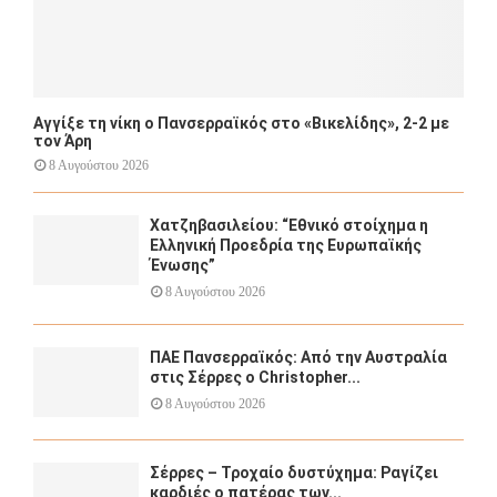
Αγγίξε τη νίκη ο Πανσερραϊκός στο «Βικελίδης», 2-2 με
τον Άρη
8 Αυγούστου 2026
Χατζηβασιλείου: “Εθνικό στοίχημα η
Ελληνική Προεδρία της Ευρωπαϊκής
Ένωσης”
8 Αυγούστου 2026
ΠΑΕ Πανσερραϊκός: Από την Αυστραλία
στις Σέρρες ο Christopher...
8 Αυγούστου 2026
Σέρρες – Τροχαίο δυστύχημα: Ραγίζει
καρδιές ο πατέρας των...